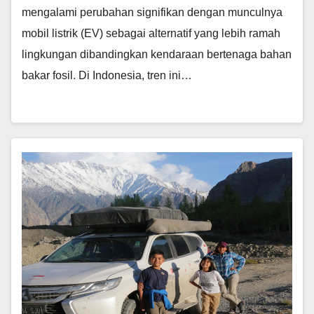
mengalami perubahan signifikan dengan munculnya
mobil listrik (EV) sebagai alternatif yang lebih ramah
lingkungan dibandingkan kendaraan bertenaga bahan
bakar fosil. Di Indonesia, tren ini…