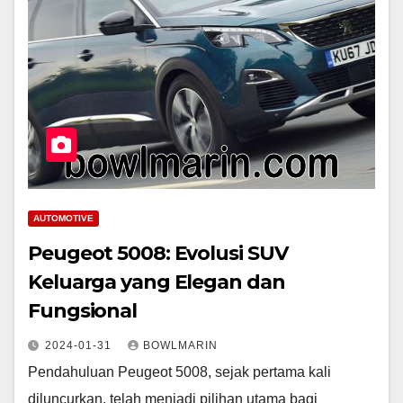
AUTOMOTIVE
Peugeot 5008: Evolusi SUV
Keluarga yang Elegan dan
Fungsional
2024-01-31
BOWLMARIN
Pendahuluan Peugeot 5008, sejak pertama kali
diluncurkan, telah menjadi pilihan utama bagi