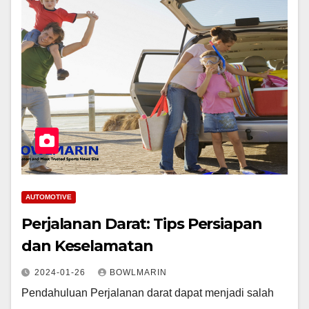
AUTOMOTIVE
Perjalanan Darat: Tips Persiapan
dan Keselamatan
2024-01-26
BOWLMARIN
Pendahuluan Perjalanan darat dapat menjadi salah