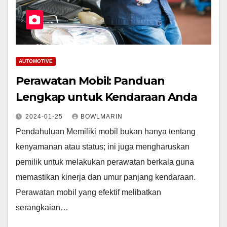
AUTOMOTIVE
Perawatan Mobil: Panduan
Lengkap untuk Kendaraan Anda
2024-01-25
BOWLMARIN
Pendahuluan Memiliki mobil bukan hanya tentang
kenyamanan atau status; ini juga mengharuskan
pemilik untuk melakukan perawatan berkala guna
memastikan kinerja dan umur panjang kendaraan.
Perawatan mobil yang efektif melibatkan
serangkaian…