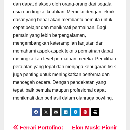
dan dapat diakses oleh orang-orang dari segala
usia dan tingkat keahlian. Memulai dengan teknik
dasar yang benar akan membantu pemula untuk
cepat belajar dan menikmati permainan. Bagi
pemain yang lebih berpengalaman,
mengembangkan keterampilan lanjutan dan
memahami aspek-aspek teknis permainan dapat
meningkatkan level permainan mereka. Pemilihan
peralatan yang tepat dan menjaga kebugaran fisik
juga penting untuk meningkatkan performa dan
mencegah cedera. Dengan pendekatan yang
tepat, baik pemula maupun profesional dapat
menikmati dan berhasil dalam olahraga bowling.
Navigasi
Ferrari Portofino:
Elon Musk: Pionir