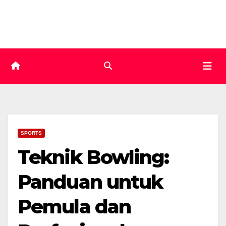
Skip
to
content
SPORTS
Teknik Bowling:
Panduan untuk
Pemula dan