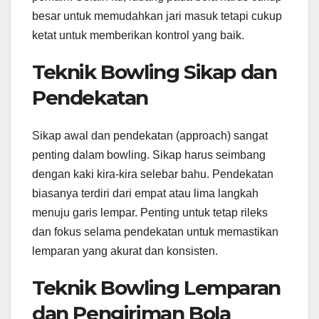
besar untuk memudahkan jari masuk tetapi cukup
ketat untuk memberikan kontrol yang baik.
Teknik Bowling Sikap dan
Pendekatan
Sikap awal dan pendekatan (approach) sangat
penting dalam bowling. Sikap harus seimbang
dengan kaki kira-kira selebar bahu. Pendekatan
biasanya terdiri dari empat atau lima langkah
menuju garis lempar. Penting untuk tetap rileks
dan fokus selama pendekatan untuk memastikan
lemparan yang akurat dan konsisten.
Teknik Bowling Lemparan
dan Pengiriman Bola