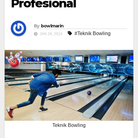
Profesional
By
bowlmarin
#Teknik Bowling
JAN 28, 2024
Teknik Bowling