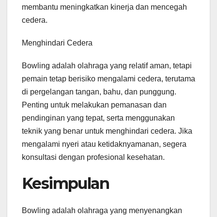
membantu meningkatkan kinerja dan mencegah
cedera.
Menghindari Cedera
Bowling adalah olahraga yang relatif aman, tetapi
pemain tetap berisiko mengalami cedera, terutama
di pergelangan tangan, bahu, dan punggung.
Penting untuk melakukan pemanasan dan
pendinginan yang tepat, serta menggunakan
teknik yang benar untuk menghindari cedera. Jika
mengalami nyeri atau ketidaknyamanan, segera
konsultasi dengan profesional kesehatan.
Kesimpulan
Bowling adalah olahraga yang menyenangkan