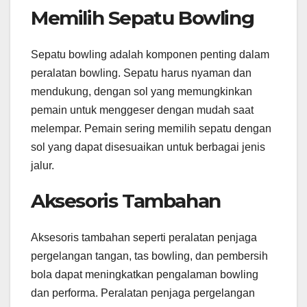
Memilih Sepatu Bowling
Sepatu bowling adalah komponen penting dalam
peralatan bowling. Sepatu harus nyaman dan
mendukung, dengan sol yang memungkinkan
pemain untuk menggeser dengan mudah saat
melempar. Pemain sering memilih sepatu dengan
sol yang dapat disesuaikan untuk berbagai jenis
jalur.
Aksesoris Tambahan
Aksesoris tambahan seperti peralatan penjaga
pergelangan tangan, tas bowling, dan pembersih
bola dapat meningkatkan pengalaman bowling
dan performa. Peralatan penjaga pergelangan