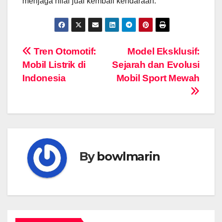
menjaga nilai jual kembali kendaraan.
Navigasi
Tren Otomotif:
Model Eksklusif:
Mobil Listrik di
Sejarah dan Evolusi
pos
Indonesia
Mobil Sport Mewah
By
bowlmarin