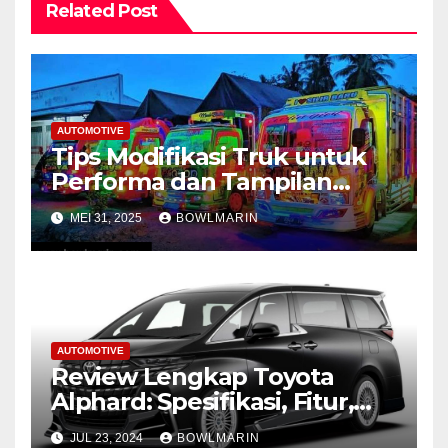
Related Post
AUTOMOTIVE
Tips Modifikasi Truk untuk
Performa dan Tampilan
Maksimal
MEI 31, 2025
BOWLMARIN
AUTOMOTIVE
Review Lengkap Toyota
Alphard: Spesifikasi, Fitur,
dan Performa
JUL 23, 2024
BOWLMARIN