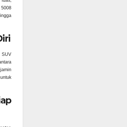
luas,
. 5008
ingga
iri
i. SUV
ntara
jamin
untuk
iap