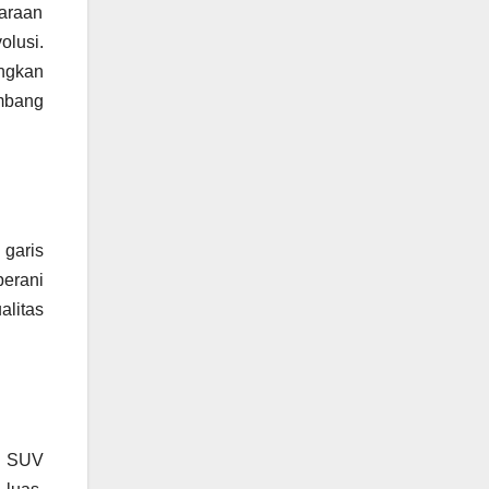
daraan
olusi.
ngkan
mbang
 garis
berani
alitas
. SUV