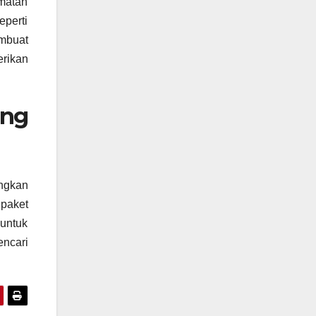
amatan
perti
mbuat
rikan
ang
ngkan
paket
untuk
encari