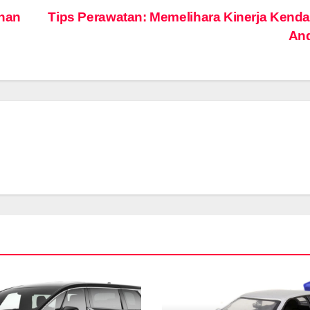
anan
Tips Perawatan: Memelihara Kinerja Kend
An