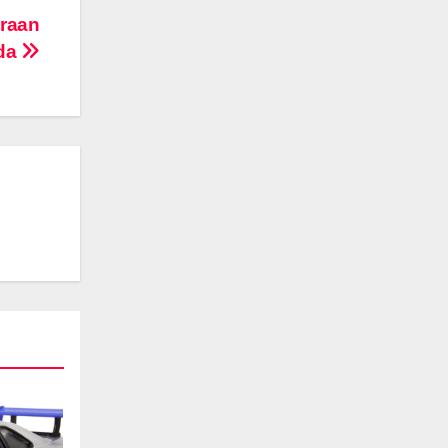
araan
da