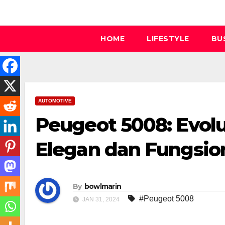
Skip
to
content
HOME
LIFESTYLE
BU
AUTOMOTIVE
Peugeot 5008: Evol
Elegan dan Fungsio
By
bowlmarin
#Peugeot 5008
JAN 31, 2024