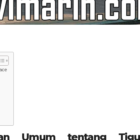
pace
auan Umum tentang Tigu