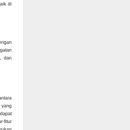
aik di
dengan
ngatan
t, dan
ntara
 yang
dapat
fitur
 bukan