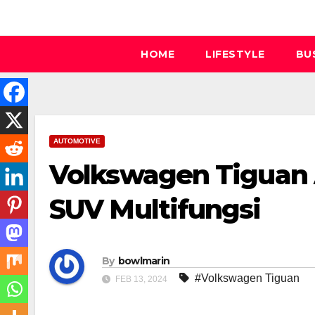
Skip
to
content
HOME
LIFESTYLE
BU
AUTOMOTIVE
Volkswagen Tiguan A
SUV Multifungsi
By
bowlmarin
#Volkswagen Tiguan
FEB 13, 2024