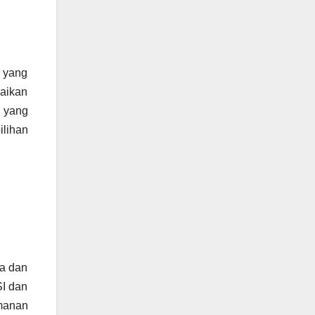
 yang
aikan
n yang
ilihan
ma dan
SI dan
manan