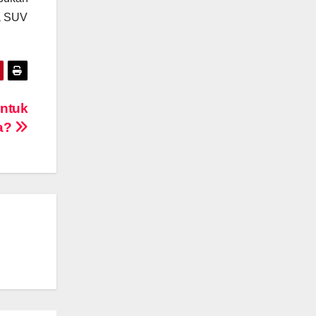
a SUV
untuk
pa?