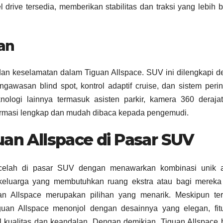
drive tersedia, memberikan stabilitas dan traksi yang lebih b
an
an keselamatan dalam Tiguan Allspace. SUV ini dilengkapi 
ngawasan blind spot, kontrol adaptif cruise, dan sistem peri
nologi lainnya termasuk asisten parkir, kamera 360 deraja
ormasi lengkap dan mudah dibaca kepada pengemudi.
uan Allspace di Pasar SUV
 celah di pasar SUV dengan menawarkan kombinasi unik a
 keluarga yang membutuhkan ruang ekstra atau bagi mereka
uan Allspace merupakan pilihan yang menarik. Meskipun ter
an Allspace menonjol dengan desainnya yang elegan, fitur-
l kualitas dan keandalan. Dengan demikian, Tiguan Allspace