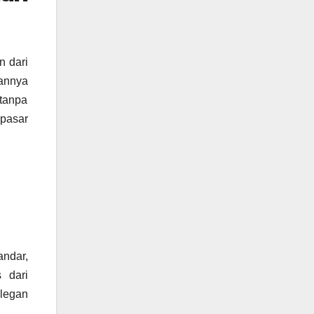
n dari
kannya
tanpa
 pasar
ndar,
 dari
elegan