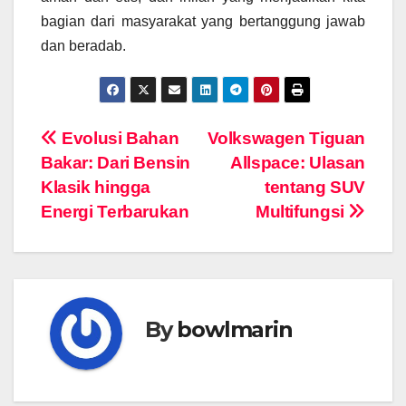
bagian dari masyarakat yang bertanggung jawab
dan beradab.
Navigasi
Evolusi Bahan
Volkswagen Tiguan
Bakar: Dari Bensin
Allspace: Ulasan
pos
Klasik hingga
tentang SUV
Energi Terbarukan
Multifungsi
By
bowlmarin