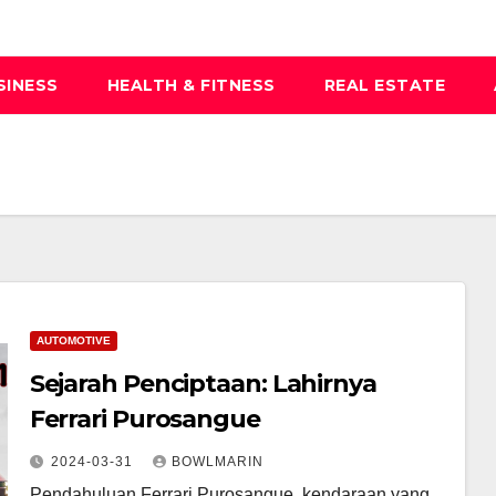
SINESS
HEALTH & FITNESS
REAL ESTATE
AUTOMOTIVE
Sejarah Penciptaan: Lahirnya
Ferrari Purosangue
2024-03-31
BOWLMARIN
Pendahuluan Ferrari Purosangue, kendaraan yang