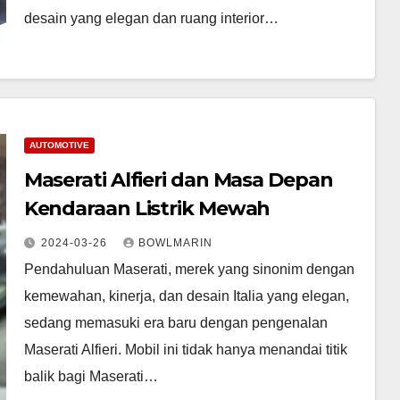
desain yang elegan dan ruang interior…
AUTOMOTIVE
Maserati Alfieri dan Masa Depan
Kendaraan Listrik Mewah
2024-03-26
BOWLMARIN
Pendahuluan Maserati, merek yang sinonim dengan
kemewahan, kinerja, dan desain Italia yang elegan,
sedang memasuki era baru dengan pengenalan
Maserati Alfieri. Mobil ini tidak hanya menandai titik
balik bagi Maserati…