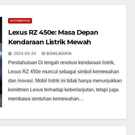
AUTOMOTIVE
Lexus RZ 450e: Masa Depan
Kendaraan Listrik Mewah
2024-03-24
BOWLMARIN
Pendahuluan Di tengah revolusi kendaraan listrik,
Lexus RZ 450e muncul sebagai simbol kemewahan
dan inovasi. Mobil listrik ini tidak hanya menunjukkan
komitmen Lexus terhadap keberlanjutan, tetapi juga
membawa sentuhan kemewahan…