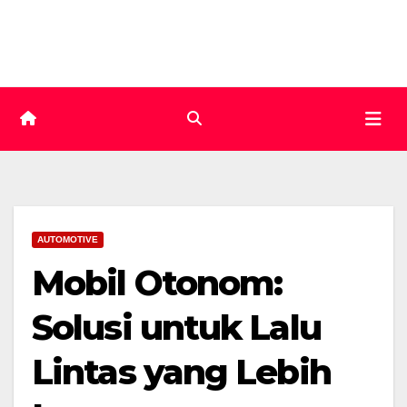
Skip
to
content
AUTOMOTIVE
Mobil Otonom:
Solusi untuk Lalu
Lintas yang Lebih