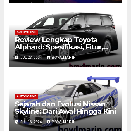
AUTOMOTIVE
Review Lengkap Toyota
Alphard: Spesifikasi, Fitur,
dan Performa
JUL 23, 2024
BOWLMARIN
AUTOMOTIVE
Sejarah dan Evolusi Nissan
Skyline: Dari Awal Hingga Kini
JUL 16, 2024
BOWLMARIN