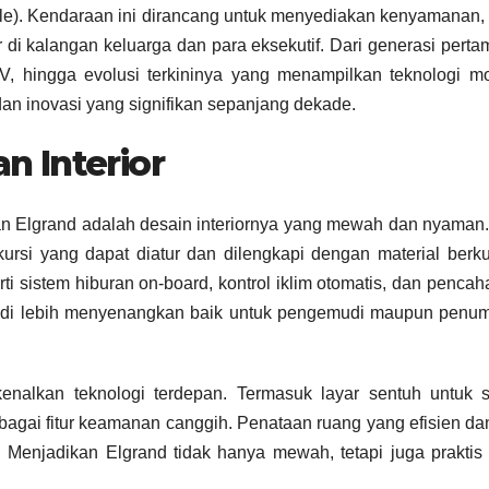
le). Kendaraan ini dirancang untuk menyediakan kenyamanan,
r di kalangan keluarga dan para eksekutif. Dari generasi pert
, hingga evolusi terkininya yang menampilkan teknologi mo
n inovasi yang signifikan sepanjang dekade.
 Interior
san Elgrand adalah desain interiornya yang mewah dan nyama
rsi yang dapat diatur dan dilengkapi dengan material berku
eperti sistem hiburan on-board, kontrol iklim otomatis, dan penca
di lebih menyenangkan baik untuk pengemudi maupun penu
enalkan teknologi terdepan. Termasuk layar sentuh untuk s
rbagai fitur keamanan canggih. Penataan ruang yang efisien da
. Menjadikan Elgrand tidak hanya mewah, tetapi juga praktis