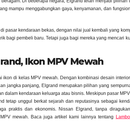
eragam. Di beberapa negara, Elgrand telah menjadi pilihan
ang mampu menggabungkan gaya, kenyamanan, dan fungsiona
di pasar kendaraan bekas, dengan nilai jual kembali yang kompe
k bagi pembeli baru. Tetapi juga bagi mereka yang mencari ku
grand, Ikon MPV Mewah
ai ikon di kelas MPV mewah. Dengan kombinasi desain interio
lan jangka panjang, Elgrand merupakan pilihan yang sempurn
dalam kendaraan keluarga atau bisnis. Meskipun pasar MPV 
d tetap unggul berkat sejarah dan reputasinya sebagai ken
a praktis dan ekonomis. Nissan Elgrand, tanpa diragukan 
MPV mewah. Baca juga artikel kami lainnya tentang
Lambor