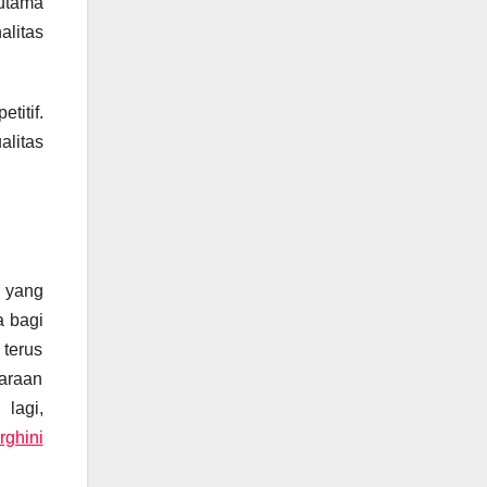
 utama
litas
titif.
alitas
r yang
a bagi
terus
daraan
lagi,
ghini