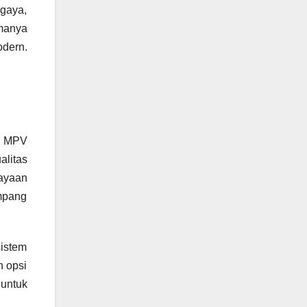
 gaya,
amanya
dern.
n. MPV
alitas
hayaan
mpang
istem
n opsi
 untuk