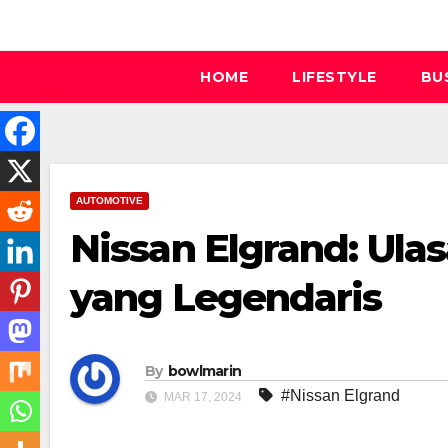
Skip
to
content
HOME
LIFESTYLE
BU
AUTOMOTIVE
Nissan Elgrand: Ul
yang Legendaris
By
bowlmarin
#Nissan Elgrand
MAR 17, 2024