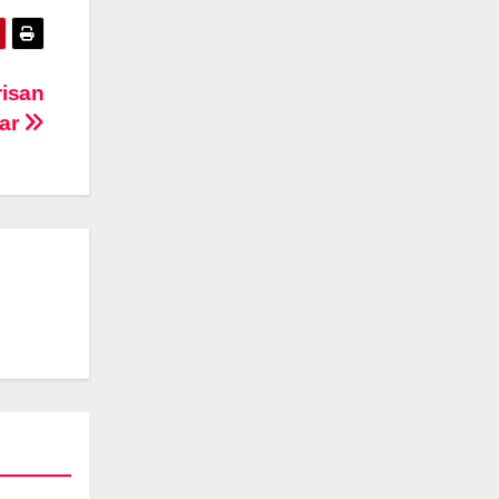
risan
car