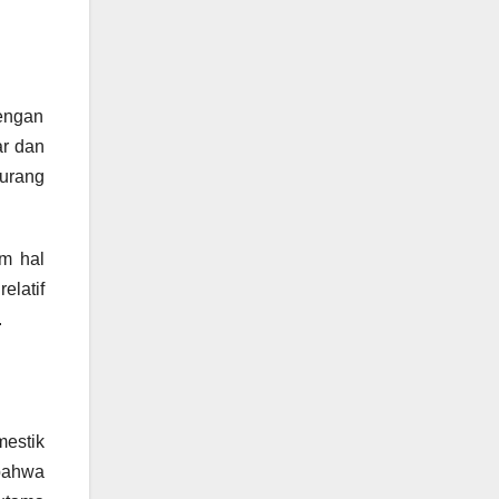
engan
ar dan
urang
am hal
elatif
.
mestik
 bahwa