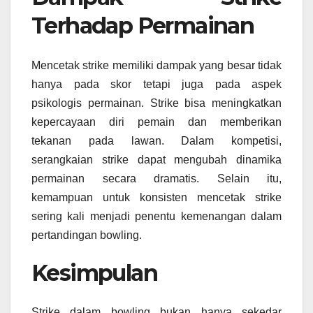
Terhadap Permainan
Mencetak strike memiliki dampak yang besar tidak
hanya pada skor tetapi juga pada aspek
psikologis permainan. Strike bisa meningkatkan
kepercayaan diri pemain dan memberikan
tekanan pada lawan. Dalam kompetisi,
serangkaian strike dapat mengubah dinamika
permainan secara dramatis. Selain itu,
kemampuan untuk konsisten mencetak strike
sering kali menjadi penentu kemenangan dalam
pertandingan bowling.
Kesimpulan
Strike dalam bowling bukan hanya sekedar