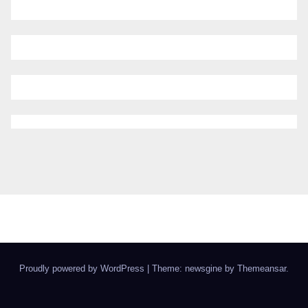
Proudly powered by WordPress
|
Theme: newsgine by
Themeansar
.