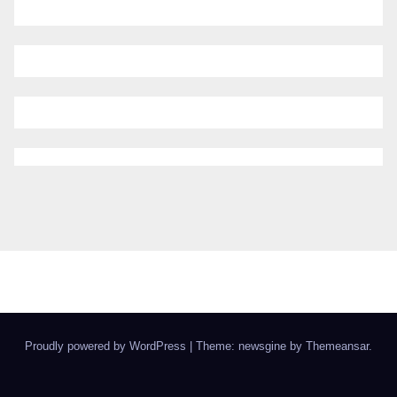
Proudly powered by WordPress
|
Theme: newsgine by
Themeansar
.