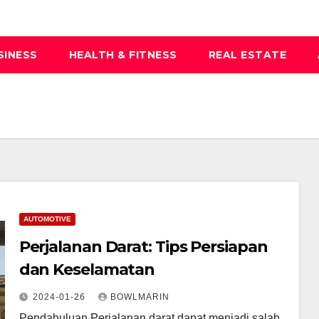
SINESS
HEALTH & FITNESS
REAL ESTATE
AUTOMOTIVE
Perjalanan Darat: Tips Persiapan
dan Keselamatan
2024-01-26
BOWLMARIN
Pendahuluan Perjalanan darat dapat menjadi salah