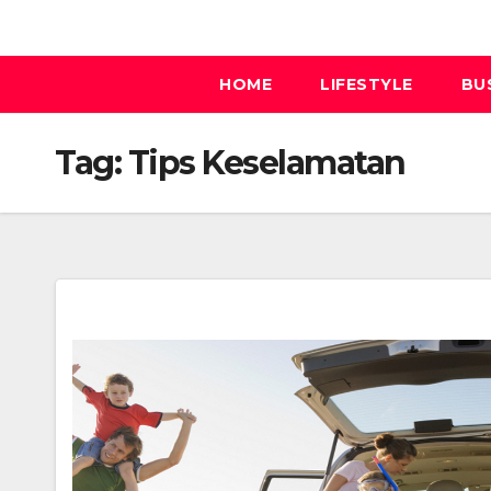
Skip
to
content
HOME
LIFESTYLE
BU
Tag:
Tips Keselamatan