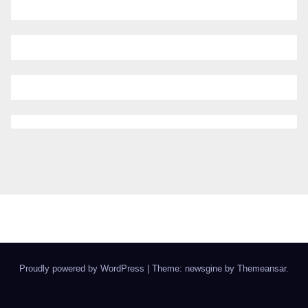
Proudly powered by WordPress
|
Theme: newsgine by
Themeansar
.