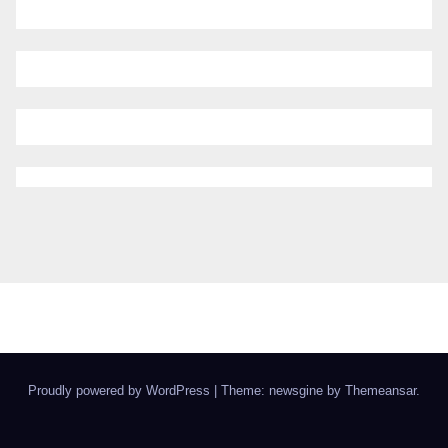
Proudly powered by WordPress
|
Theme: newsgine by
Themeansar
.