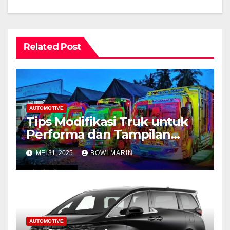
Related Post
AUTOMOTIVE
Tips Modifikasi Truk untuk
Performa dan Tampilan
Maksimal
MEI 31, 2025
BOWLMARIN
AUTOMOTIVE