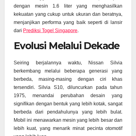
dengan mesin 1.6 liter yang menghasilkan
kekuatan yang cukup untuk ukuran dan beratnya,
menjanjikan performa yang baik seperti di lansir
dari
Prediksi Togel Singapore
.
Evolusi Melalui Dekade
Seiring berjalannya waktu, Nissan Silvia
berkembang melalui beberapa generasi yang
berbeda, masing-masing dengan ciri khas
tersendiri. Silvia S10, diluncurkan pada tahun
1975, menandai perubahan desain yang
signifikan dengan bentuk yang lebih kotak, sangat
berbeda dari pendahulunya yang lebih bulat.
Mobil ini menawarkan mesin yang lebih besar dan
lebih kuat, yang menarik minat pecinta otomotif