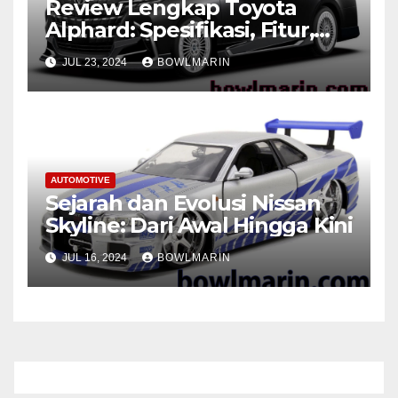
Review Lengkap Toyota
Alphard: Spesifikasi, Fitur,
dan Performa
JUL 23, 2024
BOWLMARIN
AUTOMOTIVE
Sejarah dan Evolusi Nissan
Skyline: Dari Awal Hingga Kini
JUL 16, 2024
BOWLMARIN