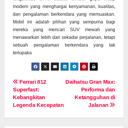
modern yang menghargai kenyamanan, kualitas,
dan pengalaman berkendara yang memuaskan.
Mobil ini adalah pilihan yang sempurna bagi
mereka yang mencari SUV mewah yang
menawarkan lebih dari sekadar perjalanan, tetapi
sebuah pengalaman berkendara yang tak
terlupaka
Navigasi
Ferrari 812
Daihatsu Gran Max:
Superfast:
Performa dan
pos
Kebangkitan
Ketangguhan di
Legenda Kecepatan
Jalanan