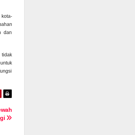
 kota-
ubahan
n dan
 tidak
untuk
ungsi
Mewah
ggi