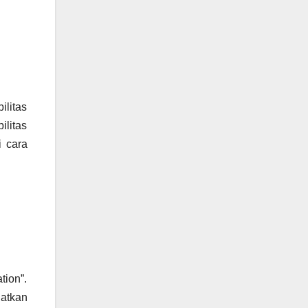
ilitas
ilitas
i cara
tion”.
atkan