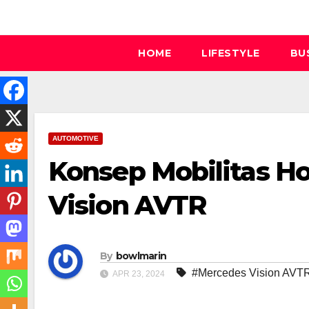
Skip
to
content
HOME
LIFESTYLE
BU
AUTOMOTIVE
Konsep Mobilitas H
Vision AVTR
By
bowlmarin
#Mercedes Vision AVT
APR 23, 2024