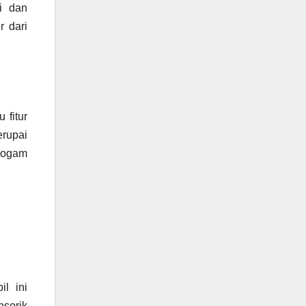
i dan
r dari
 fitur
erupai
 logam
l ini
sorik