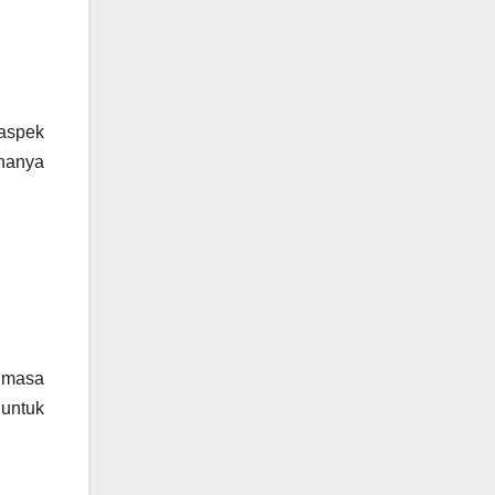
 aspek
 hanya
 masa
 untuk