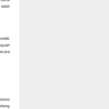
lebih
miliki
ujuan
secara
biosis
entang