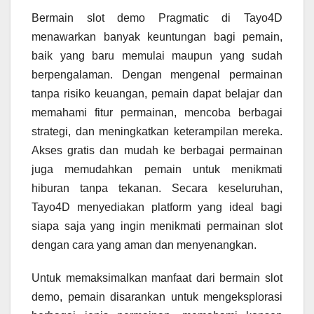
Bermain slot demo Pragmatic di Tayo4D
menawarkan banyak keuntungan bagi pemain,
baik yang baru memulai maupun yang sudah
berpengalaman. Dengan mengenal permainan
tanpa risiko keuangan, pemain dapat belajar dan
memahami fitur permainan, mencoba berbagai
strategi, dan meningkatkan keterampilan mereka.
Akses gratis dan mudah ke berbagai permainan
juga memudahkan pemain untuk menikmati
hiburan tanpa tekanan. Secara keseluruhan,
Tayo4D menyediakan platform yang ideal bagi
siapa saja yang ingin menikmati permainan slot
dengan cara yang aman dan menyenangkan.
Untuk memaksimalkan manfaat dari bermain slot
demo, pemain disarankan untuk mengeksplorasi