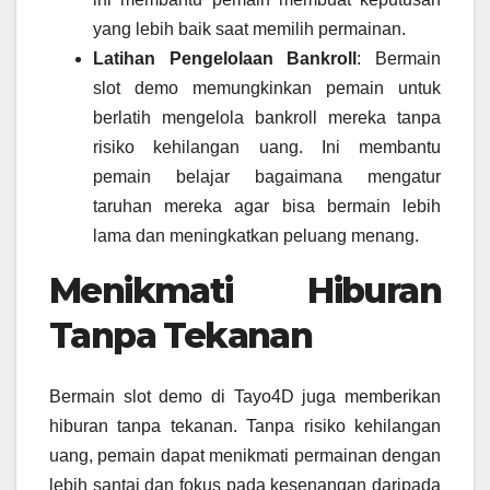
yang lebih baik saat memilih permainan.
Latihan Pengelolaan Bankroll
: Bermain
slot demo memungkinkan pemain untuk
berlatih mengelola bankroll mereka tanpa
risiko kehilangan uang. Ini membantu
pemain belajar bagaimana mengatur
taruhan mereka agar bisa bermain lebih
lama dan meningkatkan peluang menang.
Menikmati Hiburan
Tanpa Tekanan
Bermain slot demo di Tayo4D juga memberikan
hiburan tanpa tekanan. Tanpa risiko kehilangan
uang, pemain dapat menikmati permainan dengan
lebih santai dan fokus pada kesenangan daripada