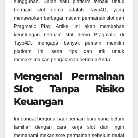
sungguhan. Salah satu platform terbaik untuk
bermain slot demo adalah Tayo4D, yang
menawarkan berbagai macam permainan slot dari
Pragmatic Play. Artikel ini akan membahas
keuntungan bermain slot demo Pragmatic di
Tayo4D, mengapa banyak pemain memilih
platform ini, serta tips dan trik untuk
memaksimalkan pengalaman bermain Anda.
Mengenal Permainan
Slot Tanpa Risiko
Keuangan
Ini sangat berguna bagi pemain baru yang belum
familiar dengan cara kerja slot dan ingin
memahami mekanisme permainan sebelum mulai