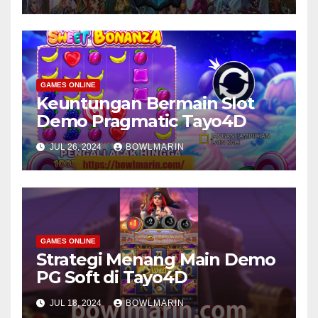
GAMES ONLINE
Keuntungan Bermain Slot
Demo Pragmatic Tayo4D
JUL 26, 2024
BOWLMARIN
GAMES ONLINE
Strategi Menang Main Demo
PG Soft di Tayo4D
JUL 18, 2024
BOWLMARIN