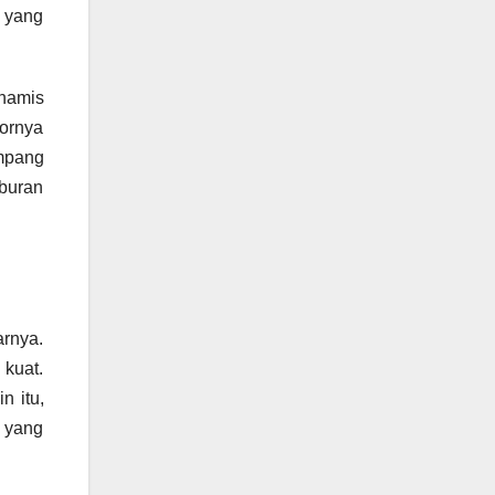
a yang
namis
iornya
umpang
iburan
arnya.
 kuat.
n itu,
V yang