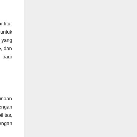
 fitur
 untuk
 yang
e, dan
 bagi
unaan
dengan
itas,
engan