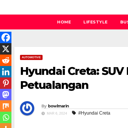
Skip
to
content
HOME
LIFESTYLE
BU
AUTOMOTIVE
Hyundai Creta: SUV
Petualangan
By
bowlmarin
#Hyundai Creta
MAR 6, 2024