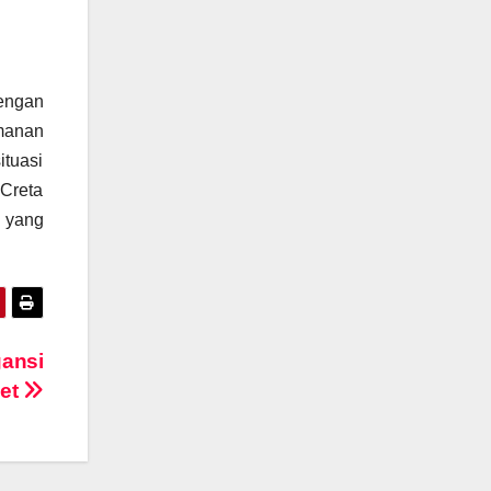
engan
amanan
ituasi
 Creta
n yang
gansi
ket