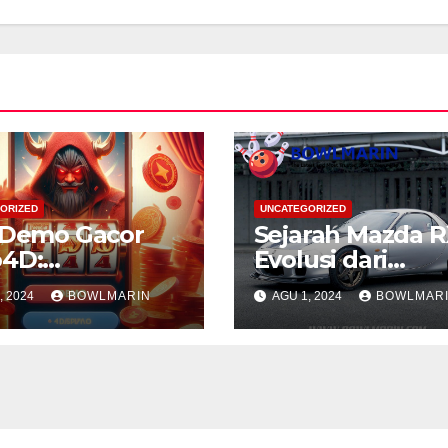
ORIZED
UNCATEGORIZED
 Demo Gacor
Sejarah Mazda R
o4D:
Evolusi dari
yingkap
Generasi ke
, 2024
BOWLMARIN
AGU 1, 2024
BOWLMAR
bihan dan
Generasi
urangan