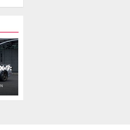
X-7:
IN