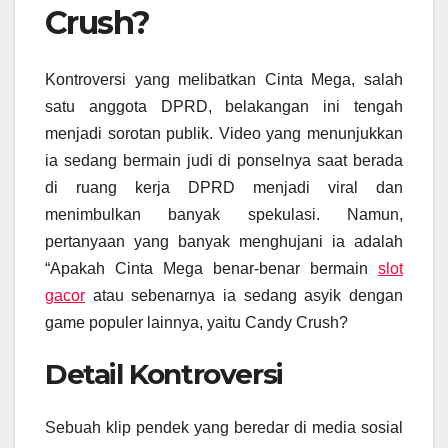
Crush?
Kontroversi yang melibatkan Cinta Mega, salah
satu anggota DPRD, belakangan ini tengah
menjadi sorotan publik. Video yang menunjukkan
ia sedang bermain judi di ponselnya saat berada
di ruang kerja DPRD menjadi viral dan
menimbulkan banyak spekulasi. Namun,
pertanyaan yang banyak menghujani ia adalah
“Apakah Cinta Mega benar-benar bermain
slot
gacor
atau sebenarnya ia sedang asyik dengan
game populer lainnya, yaitu Candy Crush?
Detail Kontroversi
Sebuah klip pendek yang beredar di media sosial