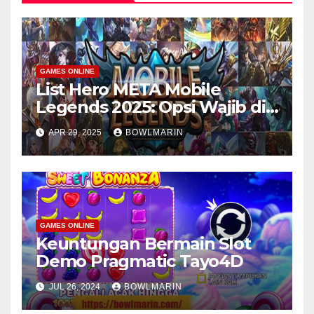
GAMES ONLINE
List Hero META Mobile
Legends 2025: Opsi Wajib di
Setiap Role
APR 29, 2025
BOWLMARIN
GAMES ONLINE
Keuntungan Bermain Slot
Demo Pragmatic Tayo4D
JUL 26, 2024
BOWLMARIN