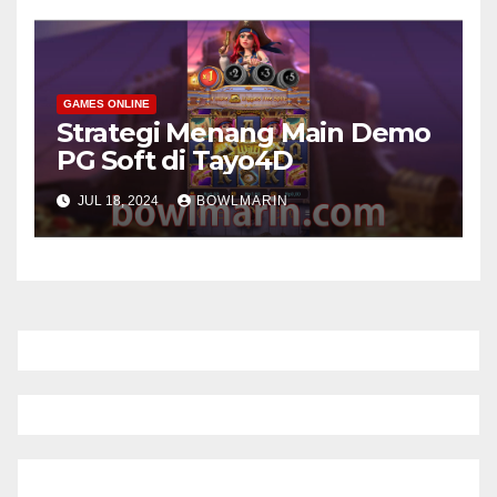
GAMES ONLINE
Strategi Menang Main Demo
PG Soft di Tayo4D
JUL 18, 2024
BOWLMARIN