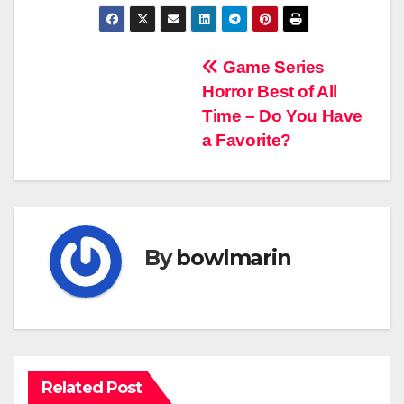
Navigasi
Game Series
Horror Best of All
pos
Time – Do You Have
a Favorite?
By
bowlmarin
Related Post