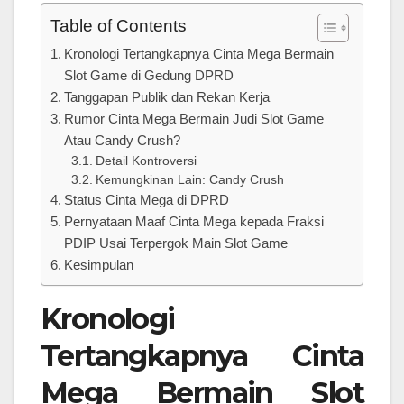
Table of Contents
Kronologi Tertangkapnya Cinta Mega Bermain
Slot Game di Gedung DPRD
Tanggapan Publik dan Rekan Kerja
Rumor Cinta Mega Bermain Judi Slot Game
Atau Candy Crush?
Detail Kontroversi
Kemungkinan Lain: Candy Crush
Status Cinta Mega di DPRD
Pernyataan Maaf Cinta Mega kepada Fraksi
PDIP Usai Terpergok Main Slot Game
Kesimpulan
Kronologi
Tertangkapnya Cinta
Mega Bermain Slot