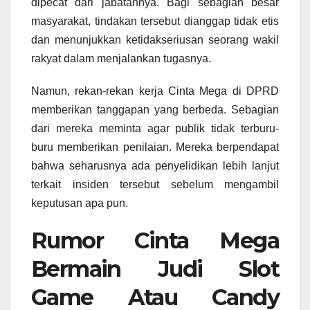
dipecat dari jabatannya. Bagi sebagian besar
masyarakat, tindakan tersebut dianggap tidak etis
dan menunjukkan ketidakseriusan seorang wakil
rakyat dalam menjalankan tugasnya.
Namun, rekan-rekan kerja Cinta Mega di DPRD
memberikan tanggapan yang berbeda. Sebagian
dari mereka meminta agar publik tidak terburu-
buru memberikan penilaian. Mereka berpendapat
bahwa seharusnya ada penyelidikan lebih lanjut
terkait insiden tersebut sebelum mengambil
keputusan apa pun.
Rumor Cinta Mega
Bermain Judi Slot
Game Atau Candy