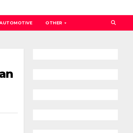
AUTOMOTIVE
OTHER
dan