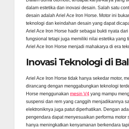
dalam estetika dan inovasi desain. Salah satu co
desain adalah Ariel Ace Iron Horse. Motor ini buk
teknologi dan keindahan desain yang dapat dicapai
Ariel Ace Iron Horse hadir sebagai bukti nyata d
fungsional tetapi juga memiliki nilai estetika yan
Ariel Ace Iron Horse menjadi mahakarya di era te
Inovasi Teknologi di Bal
Ariel Ace Iron Horse tidak hanya sekedar motor, m
dirancang dengan menggabungkan teknologi terdepa
Horse menggunakan
mesin V4
yang mampu menghas
suspensi dan rem yang canggih menjadikannya sal
elektroniknya juga patut diperhatikan. Dengan ada
pengendara dapat menyesuaikan performa motor ses
hanya meningkatkan kenyamanan berkendara tapi