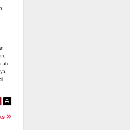
n
an
aru
alah
nya,
di
tas