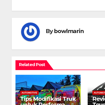
pos
By
bowlmarin
Related Post
AUTOMOTIVE
AUTOMOT
Tips Modifikasi Truk
Rev
untuk Performa
Toyo