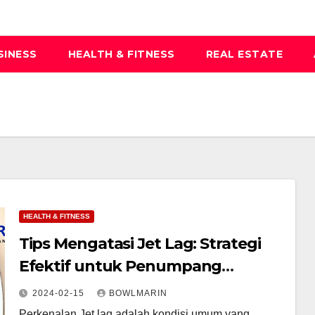
SINESS
HEALTH & FITNESS
REAL ESTATE
HEALTH & FITNESS
Tips Mengatasi Jet Lag: Strategi
Efektif untuk Penumpang
Penerbangan Jarak Jauh
2024-02-15
BOWLMARIN
Perkenalan Jet lag adalah kondisi umum yang