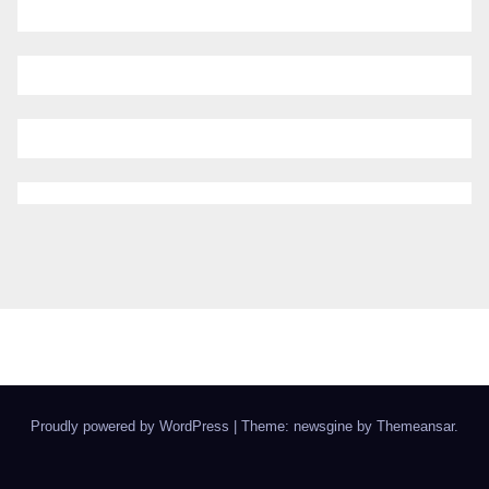
Proudly powered by WordPress
|
Theme: newsgine by
Themeansar
.