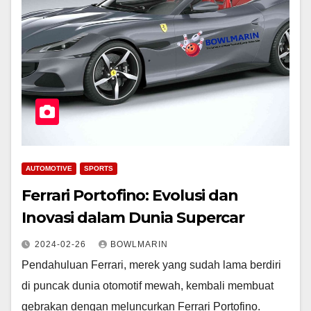
AUTOMOTIVE
SPORTS
Ferrari Portofino: Evolusi dan
Inovasi dalam Dunia Supercar
2024-02-26
BOWLMARIN
Pendahuluan Ferrari, merek yang sudah lama berdiri
di puncak dunia otomotif mewah, kembali membuat
gebrakan dengan meluncurkan Ferrari Portofino.