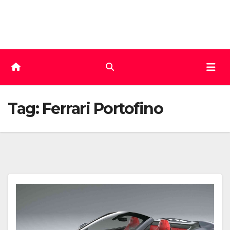
Skip
to
content
Tag:
Ferrari Portofino