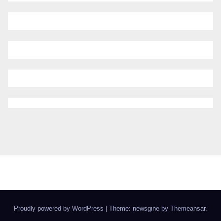
Proudly powered by WordPress
|
Theme: newsgine by
Themeansar
.