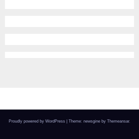
Proudly powered by WordPress
|
Theme: newsgine by
Themeansar
.